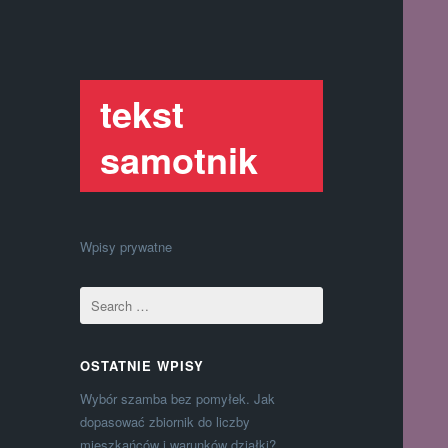
tekst
samotnik
Wpisy prywatne
OSTATNIE WPISY
Wybór szamba bez pomyłek. Jak
dopasować zbiornik do liczby
mieszkańców i warunków działki?