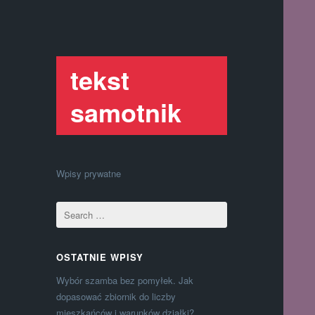
tekst
samotnik
Wpisy prywatne
OSTATNIE WPISY
Wybór szamba bez pomyłek. Jak
dopasować zbiornik do liczby
mieszkańców i warunków działki?