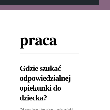
praca
Gdzie szukać
odpowiedzialnej
opiekunki do
dziecka?
Od zeszłego roku urlop macierzyński