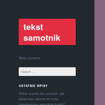
tekst
samotnik
Wpisy prywatne
OSTATNIE WPISY
Wybór szamba bez pomyłek. Jak
dopasować zbiornik do liczby
mieszkańców i warunków działki?