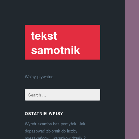
tekst
samotnik
Wpisy prywatne
OSTATNIE WPISY
Wybór szamba bez pomyłek. Jak
dopasować zbiornik do liczby
mieszkańców i warunków działki?