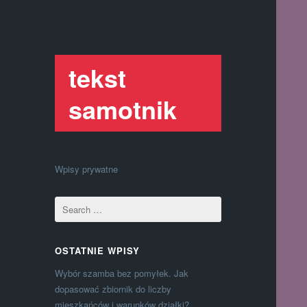
tekst
samotnik
Wpisy prywatne
OSTATNIE WPISY
Wybór szamba bez pomyłek. Jak
dopasować zbiornik do liczby
mieszkańców i warunków działki?