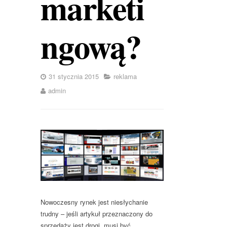
marketi
ngową?
31 stycznia 2015
reklama
admin
Nowoczesny rynek jest niesłychanie
trudny – jeśli artykuł przeznaczony do
sprzedaży jest drogi, musi być