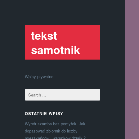
tekst
samotnik
Wpisy prywatne
OSTATNIE WPISY
Wybór szamba bez pomyłek. Jak
dopasować zbiornik do liczby
mieszkańców i warunków działki?