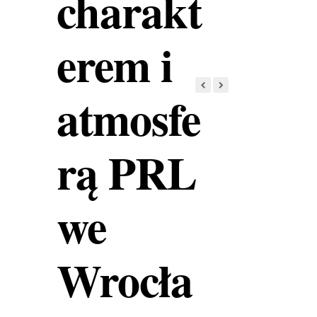
charakt
erem i
atmosfe
rą PRL
we
Wrocła