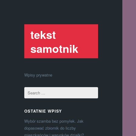
tekst
samotnik
Wpisy prywatne
OSTATNIE WPISY
Wybór szamba bez pomyłek. Jak
dopasować zbiornik do liczby
mieszkańców i warunków działki?