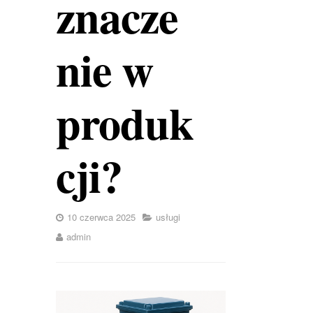
znacze
nie w
produk
cji?
10 czerwca 2025
usługi
admin