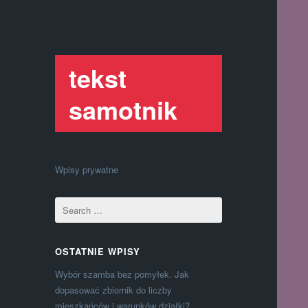
tekst
samotnik
Wpisy prywatne
OSTATNIE WPISY
Wybór szamba bez pomyłek. Jak
dopasować zbiornik do liczby
mieszkańców i warunków działki?