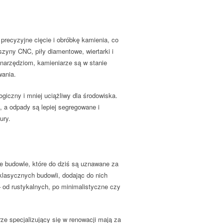
recyzyjne cięcie i obróbkę kamienia, co
yny CNC, piły diamentowe, wiertarki i
 narzędziom, kamieniarze są w stanie
wania.
giczny i mniej uciążliwy dla środowiska.
, a odpady są lepiej segregowane i
ury.
e budowle, które do dziś są uznawane za
 klasycznych budowli, dodając do nich
 od rustykalnych, po minimalistyczne czy
e specjalizujący się w renowacji mają za