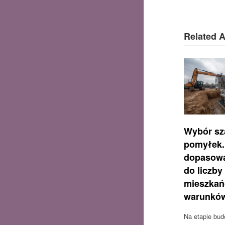
Related A
Wybór sz
pomyłek.
dopasowa
do liczby
mieszkań
warunków
Na etapie bu