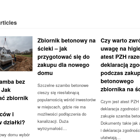
rticles
Zbiornik betonowy na
Czy warto zwr
ścieki – jak
uwagę na higi
przygotować się do
atest PZH raz
zakupu dla nowego
deklaracją zg
domu
podczas zaku
betonowego
amba bez
Szczelne szambo betonowe
zbiornika na ś
 Jak
cieszy się niesłabnącą
ć zbiornik
popularnością wśród inwestorów
Czym jest atest PZH 
w miejscach, gdzie nie ma
deklaracja zgodności
ców i
możliwości podłączenia do
zakupie szamba bet
 działki?
kanalizacji. Duża
Dokumenty takie jak 
wytrzymałość…
i deklaracja zgodnośc
dowy domu wybór
ułatwiają…