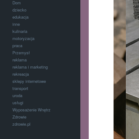
Dom
dziecko
edukacja
inne
kulinaria
motoryzacja
praca
Przemysł
reklama
reklama i marketing
rekreacja
sklepy internetowe
transport
uroda
usługi
Wyposażenie Wnętrz
Zdrowie
zdrowie.pl