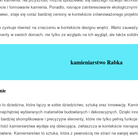
ęcie i formowanie kamienia. Ponadto, rosnące zainteresowanie ekologicznymi
owiec, staje się coraz bardziej ceniony w kontekście zrównoważonego projekt
 zyskuje również na znaczeniu w kontekście designu wnętrz. Warto zauważyć
enty w swoich domach, nie tylko ze względu na ich wygląd, ale także solidn
kamieniarstwo Rabka
nie
 to dziedzina, która łączy w sobie dziedzictwo, sztukę oraz innowację. Ka
 najchętniej wybieranych materiałów budowlanych i dekoracyjnych. Dzięki i
 bardziej skomplikowane i precyzyjne elementy, które nie tylko pełnią funkcje
złość kamieniarstwa wydaje się obiecująca, zwłaszcza w kontekście rosnąceg
wlane. Kamieniarstwo to sztuka, która z pewnością nie straci na swojej wartoś