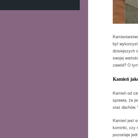
Kamieniarstwo
był wykorzyst
dzisiejszych 
swojej wartoś
zawód? O tym
Kamień jak
Kamień od zaw
sprawia, że j
oraz dachów. 
Kamień jest s
kominki, czy 
pozostaje jed