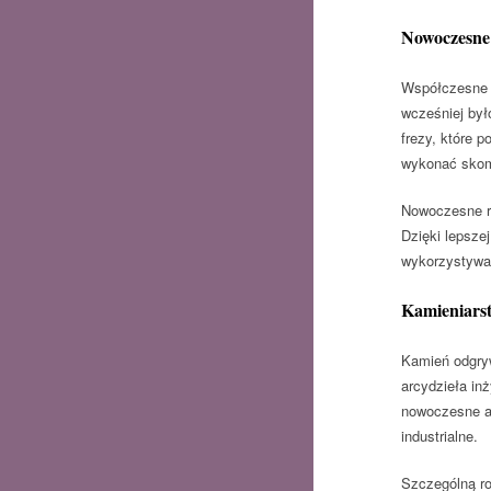
Nowoczesne 
Współczesne k
wcześniej był
frezy, które 
wykonać skomp
Nowoczesne ro
Dzięki lepsze
wykorzystywan
Kamieniars
Kamień odgryw
arcydzieła inż
nowoczesne ak
industrialne.
Szczególną ro