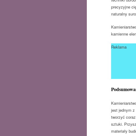
precyzyjne ci
naturalny sur
Kamieniarstwo
kamienne elem
Reklama
Podsumowa
Kamieniarstwo
jest jednym z
tworzyć coraz
sztuki. Przys
materiały budo