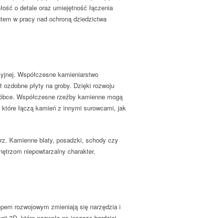
łość o detale oraz umiejętność łączenia
ntem w pracy nad ochroną dziedzictwa
cyjnej. Współczesne kamieniarstwo
 ozdobne płyty na groby. Dzięki rozwoju
 obróbce. Współczesne rzeźby kamienne mogą
 które łączą kamień z innymi surowcami, jak
rz. Kamienne blaty, posadzki, schody czy
ętrzom niepowtarzalny charakter,
tępem rozwojowym zmieniają się narzędzia i
ii 3D, które pozwolą na jeszcze bardziej