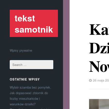
tekst
Ka
samotnik
Dzi
Wpisy prywatne
No
OSTATNIE WPISY
26 maja 20
Wybór szamba bez pomyłek.
Jak dopasować zbiornik do
liczby mieszkańców i
warunków działki?