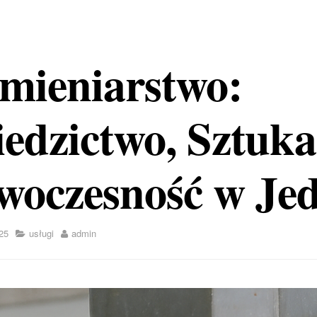
mieniarstwo:
edzictwo, Sztuka
woczesność w Je
25
usługi
admin