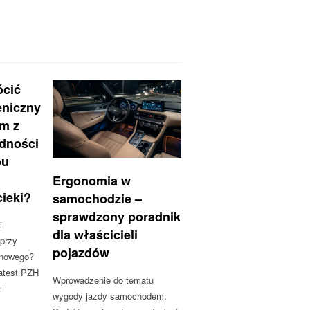
ócić
eniczny
em z
odności
pu
Ergonomia w
cieki?
samochodzie –
sprawdzony poradnik
i
dla właścicieli
 przy
pojazdów
onowego?
atest PZH
Wprowadzenie do tematu
i
wygody jazdy samochodem: