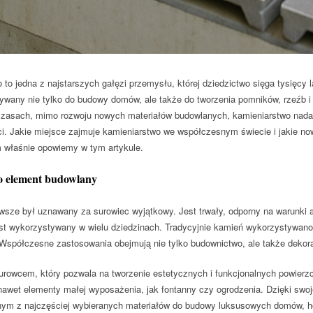
 to jedna z najstarszych gałęzi przemysłu, której dziedzictwo sięga tysięcy
ywany nie tylko do budowy domów, ale także do tworzenia pomników, rzeźb
czasach, mimo rozwoju nowych materiałów budowlanych, kamieniarstwo nadal c
ci. Jakie miejsce zajmuje kamieniarstwo we współczesnym świecie i jakie n
 właśnie opowiemy w tym artykule.
o element budowlany
sze był uznawany za surowiec wyjątkowy. Jest trwały, odporny na warunki a
est wykorzystywany w wielu dziedzinach. Tradycyjnie kamień wykorzystywan
Współczesne zastosowania obejmują nie tylko budownictwo, ale także dekora
urowcem, który pozwala na tworzenie estetycznych i funkcjonalnych powierzch
nawet elementy małej wyposażenia, jak fontanny czy ogrodzenia. Dzięki swoj
nym z najczęściej wybieranych materiałów do budowy luksusowych domów, hote