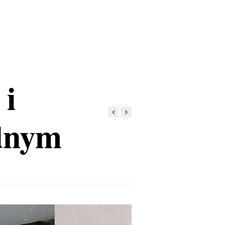
 i
dnym