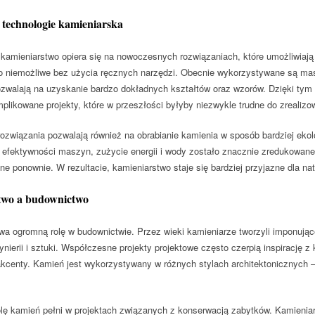
technologie kamieniarska
amieniarstwo opiera się na nowoczesnych rozwiązaniach, które umożliwiają p
o niemożliwe bez użycia ręcznych narzędzi. Obecnie wykorzystywane są masz
pozwalają na uzyskanie bardzo dokładnych kształtów oraz wzorów. Dzięki tym
likowane projekty, które w przeszłości byłyby niezwykle trudne do zrealizo
związania pozwalają również na obrabianie kamienia w sposób bardziej ekolo
j efektywności maszyn, zużycie energii i wody zostało znacznie zredukowane
e ponownie. W rezultacie, kamieniarstwo staje się bardziej przyjazne dla nat
two a budownictwo
a ogromną rolę w budownictwie. Przez wieki kamieniarze tworzyli imponując
ynierii i sztuki. Współczesne projekty projektowe często czerpią inspirację z
centy. Kamień jest wykorzystywany w różnych stylach architektonicznych –
lę kamień pełni w projektach związanych z konserwacją zabytków. Kamieniarz