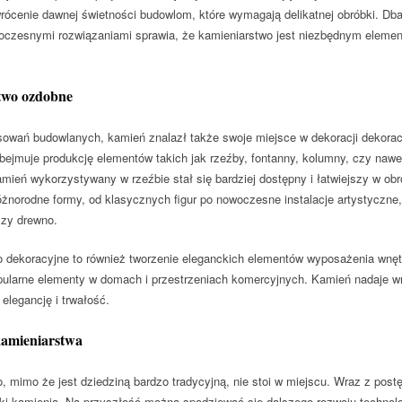
rócenie dawnej świetności budowlom, które wymagają delikatnej obróbki. Dba
woczesnymi rozwiązaniami sprawia, że kamieniarstwo jest niezbędnym eleme
two ozdobne
owań budowlanych, kamień znalazł także swoje miejsce w dekoracji dekora
bejmuje produkcję elementów takich jak rzeźby, fontanny, kolumny, czy nawet
kamień wykorzystywany w rzeźbie stał się bardziej dostępny i łatwiejszy w
żnorodne formy, od klasycznych figur po nowoczesne instalacje artystyczne,
czy drewno.
 dekoracyjne to również tworzenie eleganckich elementów wyposażenia wnęt
pularne elementy w domach i przestrzeniach komercyjnych. Kamień nadaje wn
elegancję i trwałość.
kamieniarstwa
, mimo że jest dziedziną bardzo tradycyjną, nie stoi w miejscu. Wraz z pos
bki kamienia. Na przyszłość można spodziewać się dalszego rozwoju technolog