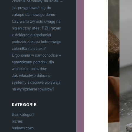
Zbiornik betonowy na ścieki –
jak przygotować się do
zakupu dla nowego domu
Czy warto zwrócić uwagę na
higieniczny atest PZH razem
z deklaracją zgodności
podczas zakupu betonowego
zbiornika na ścieki?
Ergonomia w samochodzie –
sprawdzony poradnik dla
właścicieli pojazdów
Jak właściwie dobrane
systemy sklepowe wpływają
na wyróżnienie towarów?
KATEGORIE
Bez kategorii
biznes
budownictwo