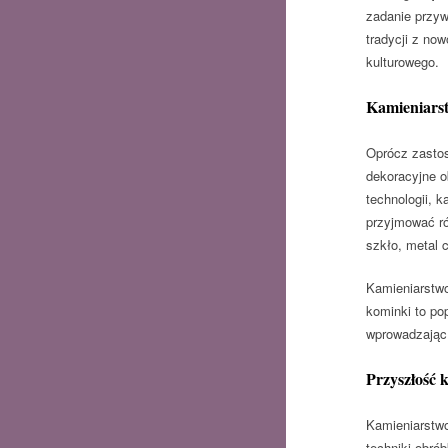
zadanie przyw
tradycji z no
kulturowego.
Kamieniars
Oprócz zastos
dekoracyjne o
technologii, 
przyjmować ró
szkło, metal 
Kamieniarstwo
kominki to po
wprowadzając 
Przyszłość 
Kamieniarstwo
techniki obró