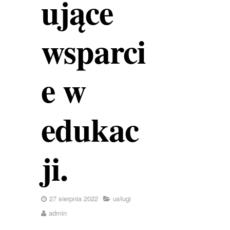
ujące
wsparci
e w
edukac
ji.
27 sierpnia 2022
usługi
admin