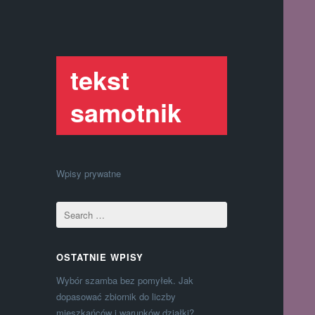
tekst
samotnik
Wpisy prywatne
OSTATNIE WPISY
Wybór szamba bez pomyłek. Jak
dopasować zbiornik do liczby
mieszkańców i warunków działki?