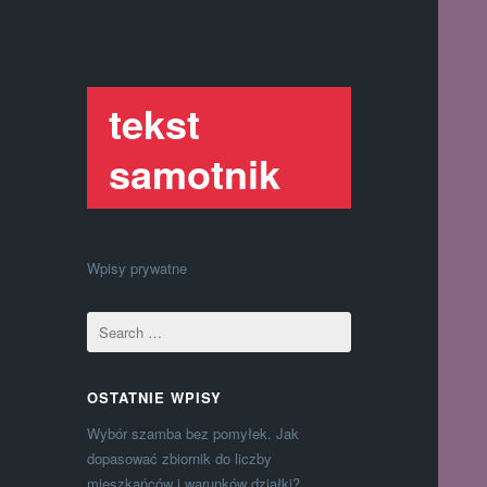
tekst
samotnik
Wpisy prywatne
OSTATNIE WPISY
Wybór szamba bez pomyłek. Jak
dopasować zbiornik do liczby
mieszkańców i warunków działki?