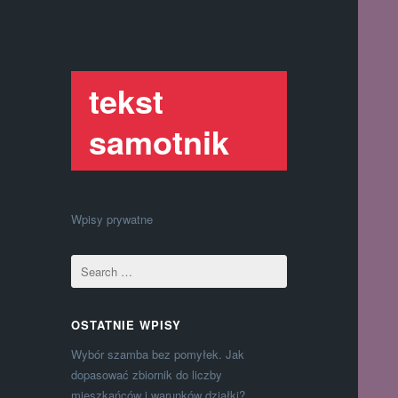
tekst
samotnik
Wpisy prywatne
OSTATNIE WPISY
Wybór szamba bez pomyłek. Jak
dopasować zbiornik do liczby
mieszkańców i warunków działki?