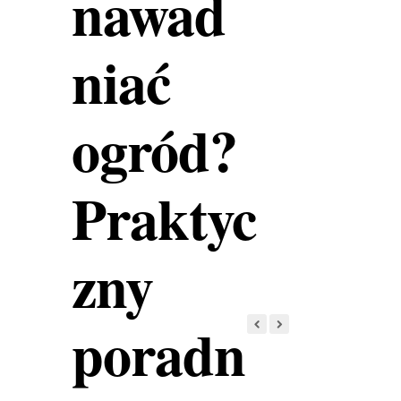
nawad
niać
ogród?
Praktyc
zny
poradn